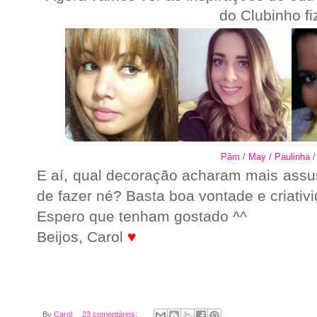
do Clubinho f
Pâm
/
May
/
Paulinha
E aí, qual decoração acharam mais ass
de fazer né? Basta boa vontade e criat
Espero que tenham gostado ^^
Beijos, Carol
♥
By
Carol
23 comentários: