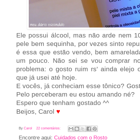
Ele possui álcool, mas não arde nem 1
pele bem sequinha, por vezes sinto repu
é essa que estão vendo, bem amarelad
um pouco.
Não sei se vou comprar n
problema: o gosto ruim rs' a
inda elejo
que já usei até hoje.
E vocês, já conheciam esse tônico? Go
Pelo perceberam eu estou amando né?
Espero que tenham gostado ^^
Beijos, Carol
♥
By
Carol
22 comentários:
Encontre aqui:
Cuidados com o Rosto